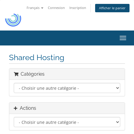
Français
Connexion
Inscription
Afficher le panier
Bascu
la
navig
Shared Hosting
Catégories
Actions