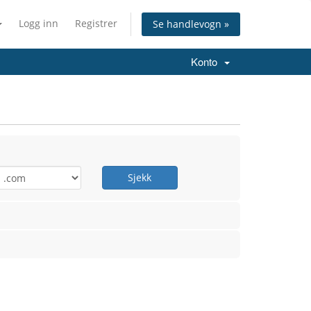
Logg inn
Registrer
Se handlevogn »
Konto
Sjekk