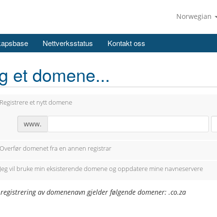
Norwegian
kapsbase
Nettverksstatus
Kontakt oss
g et domene...
Registrere et nytt domene
www.
Overfør domenet fra en annen registrar
Jeg vil bruke min eksisterende domene og oppdatere mine navneservere
 registrering av domenenavn gjelder følgende domener: .co.za